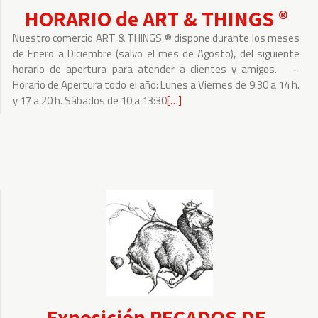
HORARIO de ART & THINGS ®
Nuestro comercio ART & THINGS ® dispone durante los meses
de Enero a Diciembre (salvo el mes de Agosto), del siguiente
horario de apertura para atender a clientes y amigos. –
Horario de Apertura todo el año: Lunes a Viernes de 9:30 a 14 h.
y 17 a 20 h. Sábados de 10 a 13:30
Leer
[…]
más
sobre
HORARIO
de
ART
&
THINGS
®
Exposición PECADOS DE