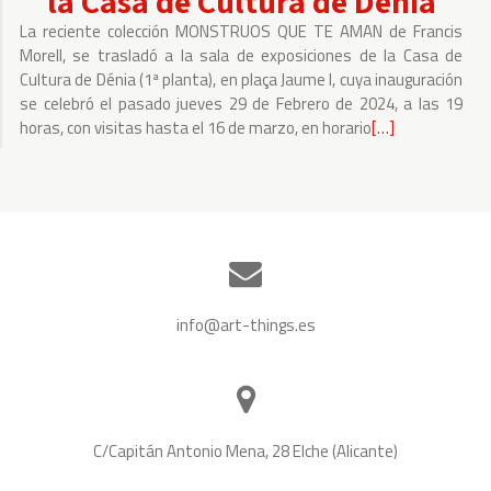
la Casa de Cultura de Dénia
Orden
La reciente colección MONSTRUOS QUE TE AMAN de Francis
Tercera
Morell, se trasladó a la sala de exposiciones de la Casa de
de
Cultura de Dénia (1ª planta), en plaça Jaume I, cuya inauguración
Elche
se celebró el pasado jueves 29 de Febrero de 2024, a las 19
horas, con visitas hasta el 16 de marzo, en horario
Leer
[…]
más
sobre
Exposición
MONSTRUOS
QUE
TE
AMAN
info@art-things.es
de
Francis
Morell
en
C/Capitán Antonio Mena, 28 Elche (Alicante)
la
Casa