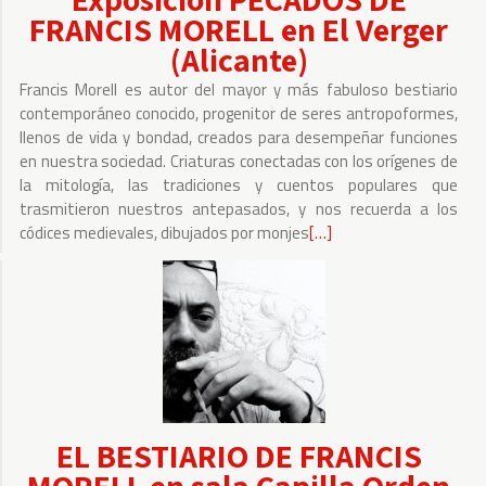
FRANCIS MORELL en El Verger
(Alicante)
Francis Morell es autor del mayor y más fabuloso bestiario
contemporáneo conocido, progenitor de seres antropoformes,
llenos de vida y bondad, creados para desempeñar funciones
en nuestra sociedad. Criaturas conectadas con los orígenes de
la mitología, las tradiciones y cuentos populares que
trasmitieron nuestros antepasados, y nos recuerda a los
códices medievales, dibujados por monjes
Leer
[…]
más
sobre
Exposición
PECADOS
DE
FRANCIS
MORELL
EL BESTIARIO DE FRANCIS
en
El