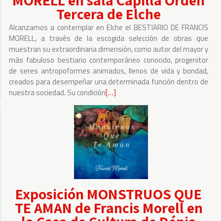
MORELL en sala Capilla Orden
Verger
Tercera de Elche
(Alicante)
Alcanzamos a contemplar en Elche el BESTIARIO DE FRANCIS
MORELL, a través de la escogida selección de obras que
muestran su extraordinaria dimensión, como autor del mayor y
más fabuloso bestiario contemporáneo conocido, progenitor
de seres antropoformes animados, llenos de vida y bondad,
creados para desempeñar una determinada función dentro de
nuestra sociedad. Su condición
Leer
[…]
más
sobre
EL
BESTIARIO
DE
FRANCIS
MORELL
Exposición MONSTRUOS QUE
en
TE AMAN de Francis Morell en
sala
Capilla