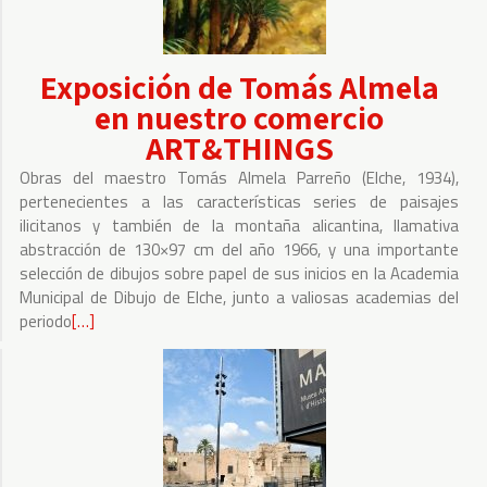
Exposición de Tomás Almela
en nuestro comercio
ART&THINGS
Obras del maestro Tomás Almela Parreño (Elche, 1934),
pertenecientes a las características series de paisajes
ilicitanos y también de la montaña alicantina, llamativa
abstracción de 130×97 cm del año 1966, y una importante
selección de dibujos sobre papel de sus inicios en la Academia
Municipal de Dibujo de Elche, junto a valiosas academias del
periodo
Leer
[…]
más
sobre
Exposición
de
Tomás
Almela