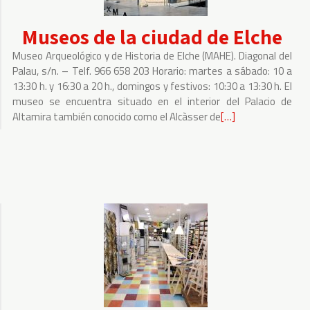
en
Museos de la ciudad de Elche
nuestro
comercio
Museo Arqueológico y de Historia de Elche (MAHE). Diagonal del
ART&THINGS
Palau, s/n. – Telf. 966 658 203 Horario: martes a sábado: 10 a
13:30 h. y 16:30 a 20 h., domingos y festivos: 10:30 a 13:30 h. El
museo se encuentra situado en el interior del Palacio de
Altamira también conocido como el Alcàsser de
Leer
[…]
más
sobre
Museos
de
la
ciudad
de
Elche