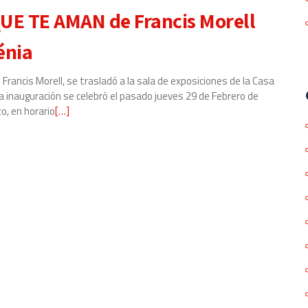
E TE AMAN de Francis Morell
énia
ncis Morell, se trasladó a la sala de exposiciones de la Casa
uya inauguración se celebró el pasado jueves 29 de Febrero de
o, en horario
Leer
[…]
más
sobre
Exposición
MONSTRUOS
QUE
TE
AMAN
de
Francis
Morell
en