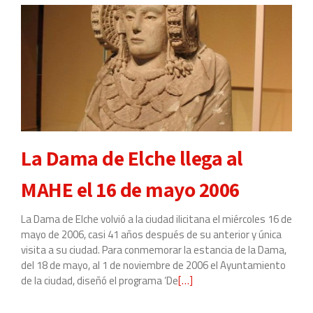
–
Elche,
una
Ciudad
Industrial
1850
–
2006,
La Dama de Elche llega al
en
el
MAHE el 16 de mayo 2006
Centro
de
La Dama de Elche volvió a la ciudad ilicitana el miércoles 16 de
Congresos
mayo de 2006, casi 41 años después de su anterior y única
visita a su ciudad. Para conmemorar la estancia de la Dama,
del 18 de mayo, al 1 de noviembre de 2006 el Ayuntamiento
de la ciudad, diseñó el programa ‘De
Leer
[…]
más