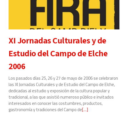
en
la
Torre
de
la
XI Jornadas Culturales y de
Calahorra
de
Estudio del Campo de Elche
Elche
2006
Los pasados días 25, 26 y 27 de mayo de 2006 se celebraron
las XI Jornadas Culturales y de Estudio del Campo de Elche,
dedicadas al estudio y exposición de la cultura popular y
tradicional, a las que asistió numeroso público e invitados
interesados en conocer las costumbres, productos,
gastronomía y tradiciones del Campo de
Leer
[…]
más
sobre