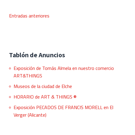
sobre
La
NAVEGACIÓN
Entradas anteriores
Dama
DE
de
ENTRADAS
Elche
llega
al
MAHE
Tablón de Anuncios
el
Exposición de Tomás Almela en nuestro comercio
16
ART&THINGS
de
mayo
Museos de la ciudad de Elche
2006
HORARIO de ART & THINGS ®
Exposición PECADOS DE FRANCIS MORELL en El
Verger (Alicante)