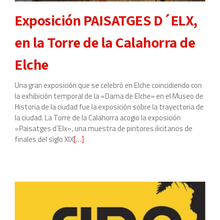
Exposición PAISATGES D´ELX,
en la Torre de la Calahorra de
Elche
Una gran exposición que se celebró en Elche coincidiendo con
la exhibición temporal de la «Dama de Elche» en el Museo de
Historia de la ciudad fue la exposición sobre la trayectoria de
la ciudad. La Torre de la Calahorra acogio la exposición
«Paisatges d´Elx«, una muestra de pintores ilicitanos de
finales del siglo XIX
Leer
[…]
más
sobre
Exposición
PAISATGES
D
´ELX,