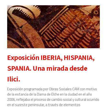
XI
Jornadas
Culturales
y
de
Estudio
del
Campo
de
Exposición IBERIA, HISPANIA,
Elche
2006
SPANIA. Una mirada desde
Ilici.
Exposición programada por Obras Sociales CAM con motivo
de la estancia de la Dama de Elche en la ciudad en el año
2006, reflejaba el proceso de cambio social y cultural ocurrido
en el sureste peninsular, a través de elementos