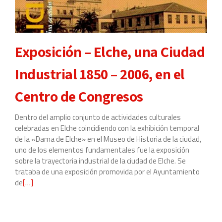
Fotográfico
por
la
Exposición – Elche, una Ciudad
Memoria
de
Industrial 1850 – 2006, en el
la
Ciudad,
Centro de Congresos
en
la
Dentro del amplio conjunto de actividades culturales
Torre
celebradas en Elche coincidiendo con la exhibición temporal
Calahorra
de la «Dama de Elche» en el Museo de Historia de la ciudad,
de
uno de los elementos fundamentales fue la exposición
Elche
sobre la trayectoria industrial de la ciudad de Elche. Se
trataba de una exposición promovida por el Ayuntamiento
de
Leer
[…]
más
sobre
Exposición