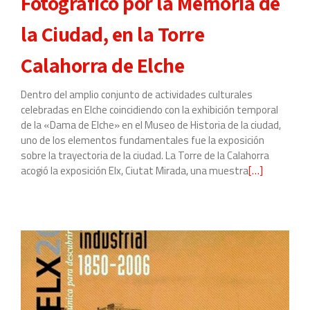
Fotográfico por la Memoria de
la Ciudad, en la Torre
Calahorra de Elche
Dentro del amplio conjunto de actividades culturales
celebradas en Elche coincidiendo con la exhibición temporal
de la «Dama de Elche» en el Museo de Historia de la ciudad,
uno de los elementos fundamentales fue la exposición
sobre la trayectoria de la ciudad. La Torre de la Calahorra
acogió la exposición Elx, Ciutat Mirada, una muestra
Leer
[…]
más
sobre
Exposición
ELX,
CIUTAT
MIRADA,
Un
Recorrido