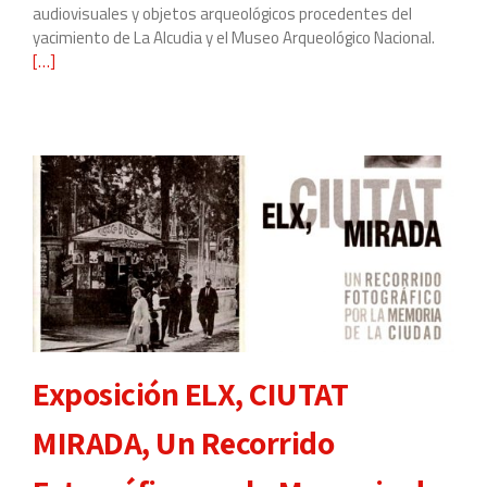
audiovisuales y objetos arqueológicos procedentes del
yacimiento de La Alcudia y el Museo Arqueológico Nacional.
Leer
[…]
más
sobre
Exposi
IBERIA
HISPAN
SPANIA
Una
mirada
desde
Ilici.
Exposición ELX, CIUTAT
MIRADA, Un Recorrido