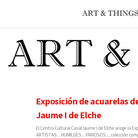
Saltar
contenido
Exposición de acuarelas de
Jaume I de Elche
El Centro Cultural Casal Jaume I de Elche acoge la 
ARTISTAS… HUMILDES… FAMOSOS…, colección compue