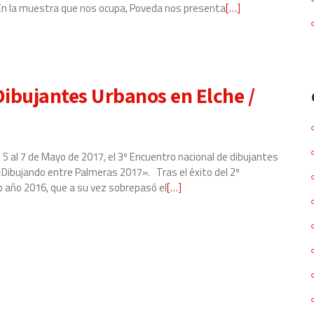
En la muestra que nos ocupa, Poveda nos presenta
Leer
[…]
más
sobre
Exposición
de
Dibujantes Urbanos en Elche /
acuarelas
de
José
García
el 5 al 7 de Mayo de 2017, el 3º Encuentro nacional de dibujantes
Poveda
 «Dibujando entre Palmeras 2017». Tras el éxito del 2º
en
 año 2016, que a su vez sobrepasó el
Leer
[…]
el
más
Casal
sobre
Jaume
3º
I
Encuentro
de
nacional
Elche
de
Dibujantes