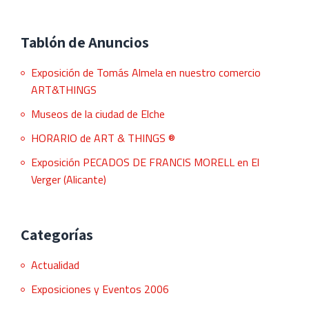
FRANCIS
MORELL
en
Tablón de Anuncios
sala
Exposición de Tomás Almela en nuestro comercio
Capilla
ART&THINGS
Orden
Tercera
Museos de la ciudad de Elche
de
HORARIO de ART & THINGS ®
Elche
Exposición PECADOS DE FRANCIS MORELL en El
Verger (Alicante)
Categorías
Actualidad
Exposiciones y Eventos 2006