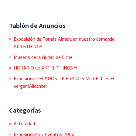
grabados
de
MIQUEL
BARCELÓ
Tablón de Anuncios
«GESTO
Exposición de Tomás Almela en nuestro comercio
DE
ART&THINGS
LA
NATURALEZA»,
Museos de la ciudad de Elche
en
HORARIO de ART & THINGS ®
la
sala
Exposición PECADOS DE FRANCIS MORELL en El
CAM
Verger (Alicante)
de
Elche.
Categorías
Actualidad
Exposiciones y Eventos 2006